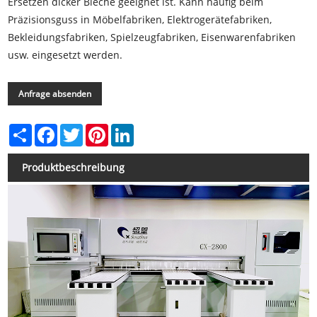
Ersetzen dicker Bleche geeignet ist. Kann häufig beim
Präzisionsguss in Möbelfabriken, Elektrogerätefabriken,
Bekleidungsfabriken, Spielzeugfabriken, Eisenwarenfabriken
usw. eingesetzt werden.
Anfrage absenden
Share
Facebook
Twitter
Pinterest
LinkedIn
Produktbeschreibung