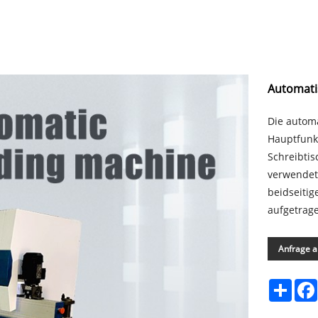
Automati
Die autom
Hauptfunk
Schreibti
verwendet
beidseitig
aufgetrage
Anfrage 
Shar